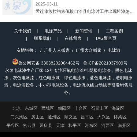
2025-03-11
孟连傣族拉祜族佤族自治县电泳时工件出现堆漆怎么解决
关于我们
电泳产品
新闻资讯
工程案例
联系我们
在线留言
TAG聚合页
友情链接：
广州人人搬家
广州大众搬家
电泳漆
鲁公网安备 33038202004462号
鲁ICP备2021037909号
永泉电泳漆生产厂家,12年专注环氧电泳涂料:阴极电泳漆，黑色电泳
漆，灰色电泳漆，红色电泳漆，绿色电泳漆，蓝色电泳漆，透明电泳
漆，电泳漆设备，中小型电泳设备，电泳流水线自动线等研发销售服
务。
北京
东城区
西城区
朝阳区
丰台区
石景山区
海淀区
门头沟区
房山区
通州区
顺义区
昌平区
大兴区
怀柔区
平谷区
密云县
延庆县
天津
和平区
河东区
河西区
南开区
河北区
红桥区
东丽区
西青区
津南区
北辰区
武清区
宝坻区