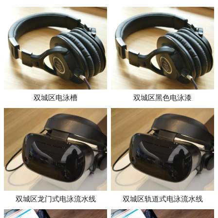
双城区电泳槽
双城区黑色电泳漆
双城区龙门式电泳流水线
双城区轨道式电泳流水线