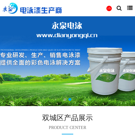
双城区产品展示
PRODUCT CENTER