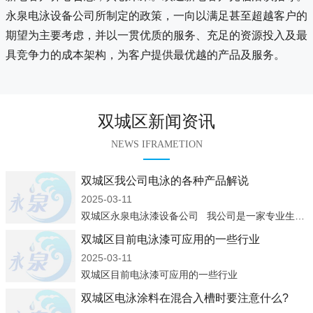
永泉电泳设备公司所制定的政策，一向以满足甚至超越客户的
期望为主要考虑，并以一贯优质的服务、充足的资源投入及最
具竞争力的成本架构，为客户提供最优越的产品及服务。
双城区新闻资讯
NEWS IFRAMETION
双城区我公司电泳的各种产品解说
2025-03-11
双城区永泉电泳漆设备公司 我公司是一家专业生产：电泳涂料、电泳设备、凃装设备企业，集设计、制造、安装、调试及售后服务于一体，经过多年来的发展，已成为国内较具规模的电泳涂料生产商、涂装
双城区目前电泳漆可应用的一些行业
2025-03-11
双城区目前电泳漆可应用的一些行业
双城区电泳涂料在混合入槽时要注意什么?