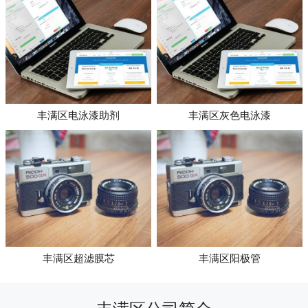
丰满区电泳漆助剂
丰满区灰色电泳漆
丰满区超滤膜芯
丰满区阳极管