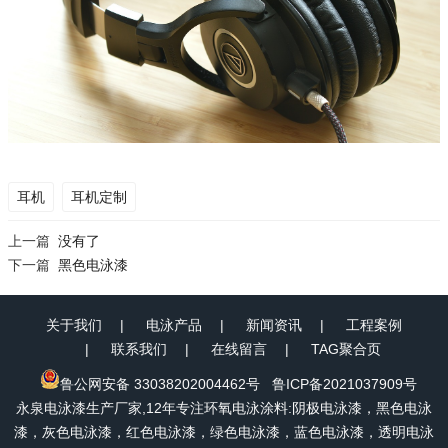
耳机
耳机定制
上一篇
没有了
下一篇
黑色电泳漆
关于我们
电泳产品
新闻资讯
工程案例
联系我们
在线留言
TAG聚合页
鲁公网安备 33038202004462号
鲁ICP备2021037909号
永泉电泳漆生产厂家,12年专注环氧电泳涂料:阴极电泳漆，黑色电泳
漆，灰色电泳漆，红色电泳漆，绿色电泳漆，蓝色电泳漆，透明电泳